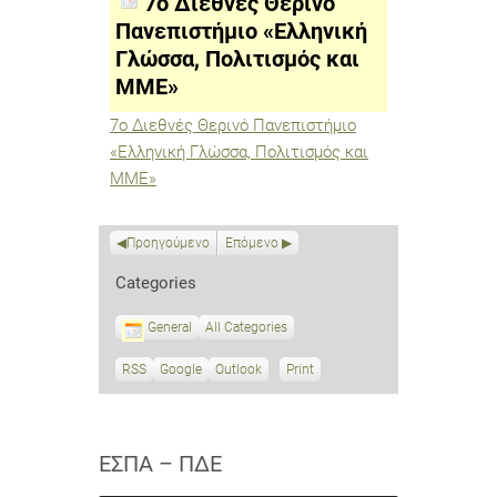
7ο Διεθνές Θερινό
«Ελληνική
Γλώσσα,
Πανεπιστήμιο «Ελληνική
Πολιτισμός
Γλώσσα, Πολιτισμός και
και
ΜΜΕ»
ΜΜΕ»
7ο Διεθνές Θερινό Πανεπιστήμιο
«Ελληνική Γλώσσα, Πολιτισμός και
ΜΜΕ»
Προηγούμενο
Επόμενο
Categories
General
All Categories
RSS
S
Google
S
Outlook
Print
V
u
u
i
b
b
e
s
s
w
c
c
ΕΣΠΑ – ΠΔΕ
r
r
i
i