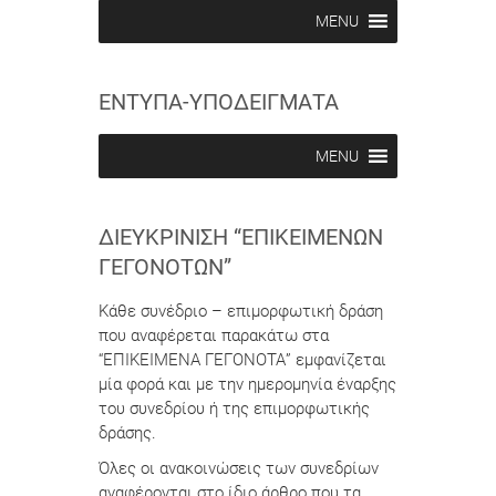
b
b
MENU
e
e
i
i
n
n
ΕΝΤΥΠΑ-ΥΠΟΔΕΙΓΜΑΤΑ
MENU
ΔΙΕΥΚΡΊΝΙΣΗ “ΕΠΙΚΕΊΜΕΝΩΝ
ΓΕΓΟΝΌΤΩΝ”
Κάθε συνέδριο – επιμορφωτική δράση
που αναφέρεται παρακάτω στα
“ΕΠΙΚΕΙΜΕΝΑ ΓΕΓΟΝΟΤΑ” εμφανίζεται
μία φορά και με την ημερομηνία έναρξης
του συνεδρίου ή της επιμορφωτικής
δράσης.
Όλες οι ανακοινώσεις των συνεδρίων
αναφέρονται στο ίδιο άρθρο που τα