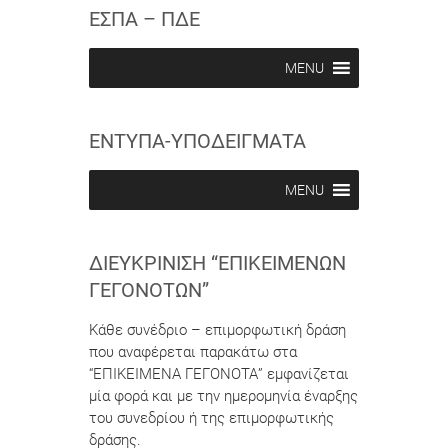
c
c
ΕΣΠΑ – ΠΔΕ
r
r
i
i
b
b
MENU
e
e
i
i
n
n
ΕΝΤΥΠΑ-ΥΠΟΔΕΙΓΜΑΤΑ
MENU
ΔΙΕΥΚΡΊΝΙΣΗ “ΕΠΙΚΕΊΜΕΝΩΝ
ΓΕΓΟΝΌΤΩΝ”
Κάθε συνέδριο – επιμορφωτική δράση
που αναφέρεται παρακάτω στα
“ΕΠΙΚΕΙΜΕΝΑ ΓΕΓΟΝΟΤΑ” εμφανίζεται
μία φορά και με την ημερομηνία έναρξης
του συνεδρίου ή της επιμορφωτικής
δράσης.