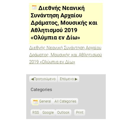
Συνάντηση
Αρχαίου
Διεθνής Νεανική
Δράματος,
Μουσικής
Συνάντηση Αρχαίου
και
Δράματος, Μουσικής και
Αθλητισμού
2019
Αθλητισμού 2019
«Ολύμπια
εν
«Ολύμπια εν Δίω»
Δίω»
Διεθνής Νεανική Συνάντηση Αρχαίου
Δράματος, Μουσικής και Αθλητισμού
2019 «Ολύμπια εν Δίω»
Προηγούμενο
Επόμενο
Categories
General
All Categories
RSS
S
Google
S
Outlook
Print
V
u
u
i
b
b
e
s
s
w