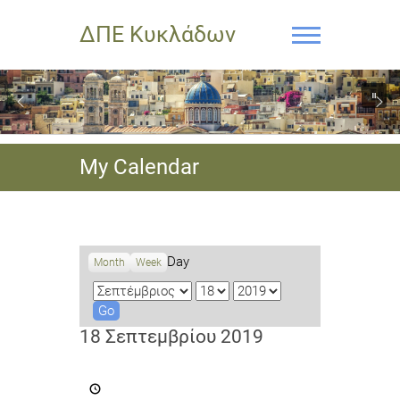
ΔΠΕ Κυκλάδων
My Calendar
Day
Month
Week
M
D
Y
o
a
e
n
y
a
18 Σεπτεμβρίου 2019
t
r
h
Διεθνής
Νεανική