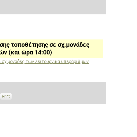
σης τοποθέτησης σε σχ.μονάδες
ν (και ώρα 14:00)
 σχ.μονάδες των λειτουργικά υπεράριθμων
Print
V
i
e
w