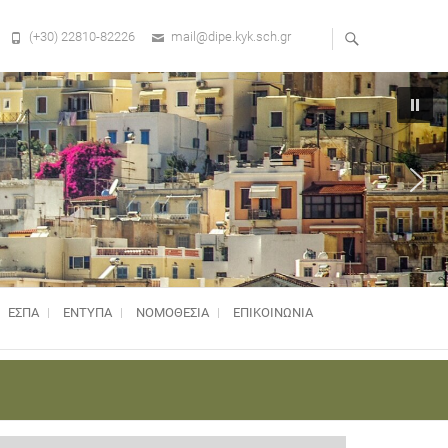
(+30) 22810-82226
mail@dipe.kyk.sch.gr
ΕΣΠΑ
ΕΝΤΥΠΑ
ΝΟΜΟΘΕΣΊΑ
ΕΠΙΚΟΙΝΩΝΙΑ