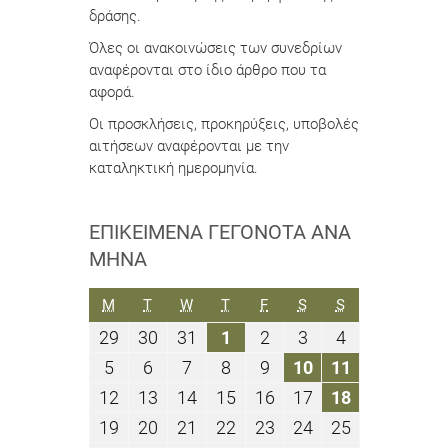
δράσης.
Όλες οι ανακοινώσεις των συνεδρίων
αναφέρονται στο ίδιο άρθρο που τα
αφορά.
Οι προσκλήσεις, προκηρύξεις, υποβολές
αιτήσεων αναφέρονται με την
καταληκτική ημερομηνία.
ΕΠΙΚΕΊΜΕΝΑ ΓΕΓΟΝΌΤΑ ΑΝΆ
ΜΉΝΑ
ΔΕΥΤΈΡΑ
ΤΡΊΤΗ
ΤΕΤΆΡΤΗ
ΠΈΜΠΤΗ
ΠΑΡΑΣΚΕΥΉ
ΣΆΒΒΑΤΟ
ΚΥΡΙΑΚΉ
M
T
W
T
F
S
S
29
30
31
1
2
3
4
29
30
31
1
2
3
4
Μαΐου
Μαΐου
Μαΐου
Ιουνίου
Ιουνίου
Ιουνίου
Ιουνίου
5
6
7
8
9
10
11
5
6
7
8
9
10
11
2023
2023
2023
2023
2023
2023
2023
Ιουνίου
Ιουνίου
Ιουνίου
Ιουνίου
Ιουνίου
Ιουνίου
Ιουνίου
12
13
14
15
16
17
18
12
13
14
15
16
17
18
2023
2023
2023
2023
2023
2023
2023
Ιουνίου
Ιουνίου
Ιουνίου
Ιουνίου
Ιουνίου
Ιουνίου
Ιουνίου
19
20
21
22
23
24
25
19
20
21
22
23
24
25
2023
2023
2023
2023
2023
2023
2023
Ιουνίου
Ιουνίου
Ιουνίου
Ιουνίου
Ιουνίου
Ιουνίου
Ιουνίου