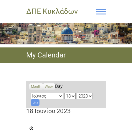
ΔΠΕ Κυκλάδων
My Calendar
Day
Month
Week
M
D
Y
o
a
e
n
y
a
18 Ιουνίου 2023
t
r
h
Φεστιβάλ
ΑειφορEVER