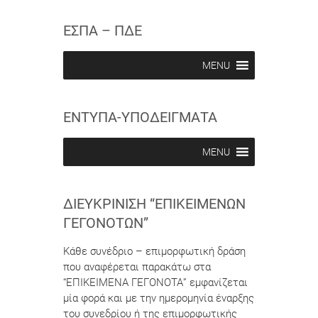
s
s
w
c
c
ΕΣΠΑ – ΠΔΕ
r
r
i
i
b
b
MENU
e
e
i
i
n
n
ΕΝΤΥΠΑ-ΥΠΟΔΕΙΓΜΑΤΑ
MENU
ΔΙΕΥΚΡΊΝΙΣΗ “ΕΠΙΚΕΊΜΕΝΩΝ
ΓΕΓΟΝΌΤΩΝ”
Κάθε συνέδριο – επιμορφωτική δράση
που αναφέρεται παρακάτω στα
“ΕΠΙΚΕΙΜΕΝΑ ΓΕΓΟΝΟΤΑ” εμφανίζεται
μία φορά και με την ημερομηνία έναρξης
του συνεδρίου ή της επιμορφωτικής