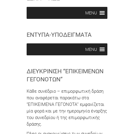
i
i
b
b
MENU
e
e
i
i
n
n
ΕΝΤΥΠΑ-ΥΠΟΔΕΙΓΜΑΤΑ
MENU
ΔΙΕΥΚΡΊΝΙΣΗ “ΕΠΙΚΕΊΜΕΝΩΝ
ΓΕΓΟΝΌΤΩΝ”
Κάθε συνέδριο – επιμορφωτική δράση
που αναφέρεται παρακάτω στα
“ΕΠΙΚΕΙΜΕΝΑ ΓΕΓΟΝΟΤΑ” εμφανίζεται
μία φορά και με την ημερομηνία έναρξης
του συνεδρίου ή της επιμορφωτικής
δράσης.
Όλες οι ανακοινώσεις των συνεδρίων