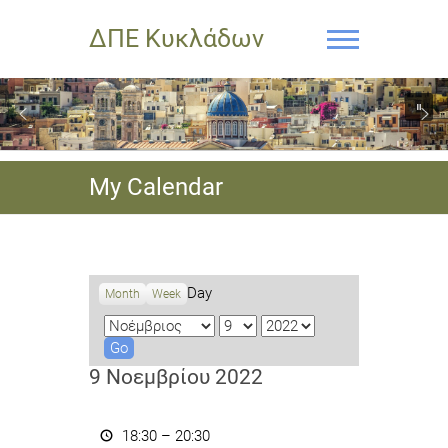
ΔΠΕ Κυκλάδων
My Calendar
Day
Month
Week
M
D
Y
o
a
e
n
y
a
9 Νοεμβρίου 2022
t
r
h
Σεμινάριο
Αγωγής
18:30
–
20:30