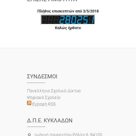
Πλήθος επισκεπτών από 3/5/2018
Καλώς ήρθατε
ΣΎΝΔΕΣΜΟΙ
Πανελλήνιο Σχολικό Δίκτυο
Ψηφιακό Σχολείο
Εγραφή RSS
Δ.Π.Ε. ΚΥΚΛΆΔΩΝ
Ιωάννη Λαυρεντίου Ράλλη 6, 84100