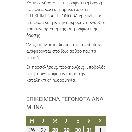
Κάθε συνέδριο – επιμορφωτική δράση
που αναφέρεται παρακάτω στα
“ΕΠΙΚΕΙΜΕΝΑ ΓΕΓΟΝΟΤΑ” εμφανίζεται
μία φορά και με την ημερομηνία έναρξης
του συνεδρίου ή της επιμορφωτικής
δράσης.
Όλες οι ανακοινώσεις των συνεδρίων
αναφέρονται στο ίδιο άρθρο που τα
αφορά.
Οι προσκλήσεις, προκηρύξεις, υποβολές
αιτήσεων αναφέρονται με την
καταληκτική ημερομηνία.
ΕΠΙΚΕΊΜΕΝΑ ΓΕΓΟΝΌΤΑ ΑΝΆ
ΜΉΝΑ
ΔΕΥΤΈΡΑ
ΤΡΊΤΗ
ΤΕΤΆΡΤΗ
ΠΈΜΠΤΗ
ΠΑΡΑΣΚΕΥΉ
ΣΆΒΒΑΤΟ
ΚΥΡΙΑΚΉ
M
T
W
T
F
S
S
26
27
28
29
30
31
1
26
27
28
29
30
31
1