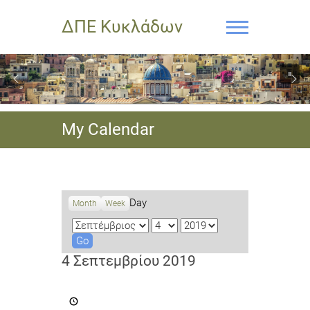
ΔΠΕ Κυκλάδων
My Calendar
Day
Month
Week
M
D
Y
o
a
e
n
y
a
4 Σεπτεμβρίου 2019
t
r
h
Πανελλαδικό
Συνέδριο