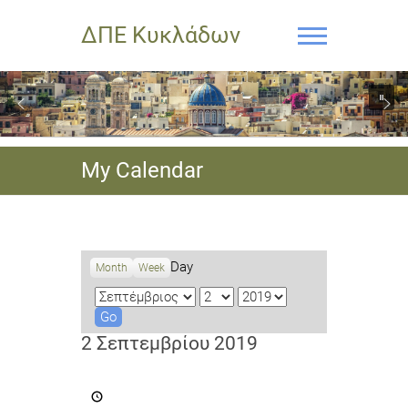
ΔΠΕ Κυκλάδων
My Calendar
Day
Month
Week
M
D
Y
o
a
e
n
y
a
2 Σεπτεμβρίου 2019
t
r
h
Καταληκτική
ημερομηνία