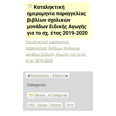
παραγγελίας
βιβλίων
Καταληκτική
σχολικών
μονάδων
ημερομηνία παραγγελίας
Ειδικής
βιβλίων σχολικών
Αγωγής
για
μονάδων Ειδικής Αγωγής
το
σχ.
για το σχ. έτος 2019-2020
έτος
2019-
Καταληκτική ημερομηνία
2020
παραγγελίας βιβλίων σχολικών
μονάδων Ειδικής Αγωγής για το σχ.
έτος 2019-2020
Προηγούμενο
Επόμενο
Categories
General
All Categories
RSS
S
Google
S
Outlook
Print
V
u
u
i
b
b
e