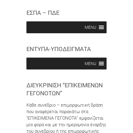
s
s
w
c
c
ΕΣΠΑ – ΠΔΕ
r
r
i
i
b
b
MENU
e
e
i
i
n
n
ΕΝΤΥΠΑ-ΥΠΟΔΕΙΓΜΑΤΑ
MENU
ΔΙΕΥΚΡΊΝΙΣΗ “ΕΠΙΚΕΊΜΕΝΩΝ
ΓΕΓΟΝΌΤΩΝ”
Κάθε συνέδριο – επιμορφωτική δράση
που αναφέρεται παρακάτω στα
“ΕΠΙΚΕΙΜΕΝΑ ΓΕΓΟΝΟΤΑ” εμφανίζεται
μία φορά και με την ημερομηνία έναρξης
του συνεδρίου ή της επιμορφωτικής