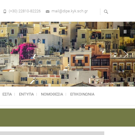
(+30) 22810-82226
mail@dipe.kyk.sch.gr
ΕΣΠΑ
ΕΝΤΥΠΑ
ΝΟΜΟΘΕΣΊΑ
ΕΠΙΚΟΙΝΩΝΙΑ