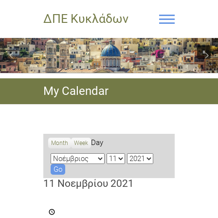
ΔΠΕ Κυκλάδων
My Calendar
Day
Month
Week
M
D
Y
o
a
e
n
y
a
11 Νοεμβρίου 2021
t
r
h
Εγγραφές
στο