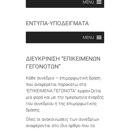
MENU
e
e
i
i
n
n
ΕΝΤΥΠΑ-ΥΠΟΔΕΙΓΜΑΤΑ
MENU
ΔΙΕΥΚΡΊΝΙΣΗ “ΕΠΙΚΕΊΜΕΝΩΝ
ΓΕΓΟΝΌΤΩΝ”
Κάθε συνέδριο – επιμορφωτική δράση
που αναφέρεται παρακάτω στα
“ΕΠΙΚΕΙΜΕΝΑ ΓΕΓΟΝΟΤΑ” εμφανίζεται
μία φορά και με την ημερομηνία έναρξης
του συνεδρίου ή της επιμορφωτικής
δράσης.
Όλες οι ανακοινώσεις των συνεδρίων
αναφέρονται στο ίδιο άρθρο που τα