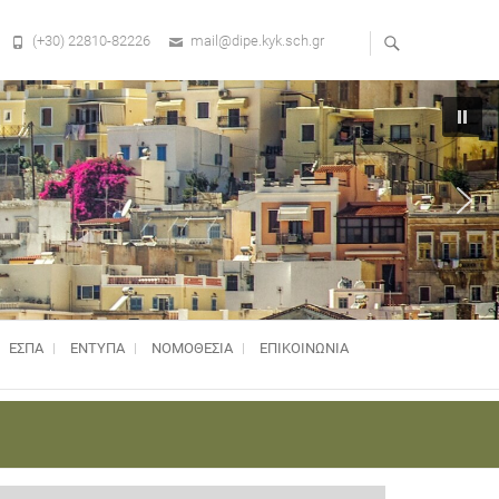
(+30) 22810-82226
mail@dipe.kyk.sch.gr
ΕΣΠΑ
ΕΝΤΥΠΑ
ΝΟΜΟΘΕΣΊΑ
ΕΠΙΚΟΙΝΩΝΙΑ