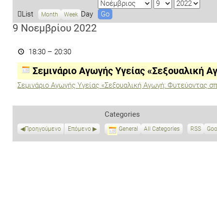
M
D
Y
o
a
e
V
List
Day
Month
Week
n
y
a
i
9 Νοεμβρίου 2022
t
r
e
Σεμινάριο
h
w
Αγωγής
18:30
–
20:30
a
Υγείας
«Σεξουαλική
s
Σεμινάριο Αγωγής Υγείας «Σεξουαλική Α
Αγωγή:
Φυτεύοντας
Σεμινάριο Αγωγής Υγείας «Σεξουαλική Αγωγή: Φυτεύοντας σ
σπόρους»
Categories
Προηγούμενο
Επόμενο
General
All Categories
RSS
S
Goo
u
b
s
c
r
i
b
e
i
n