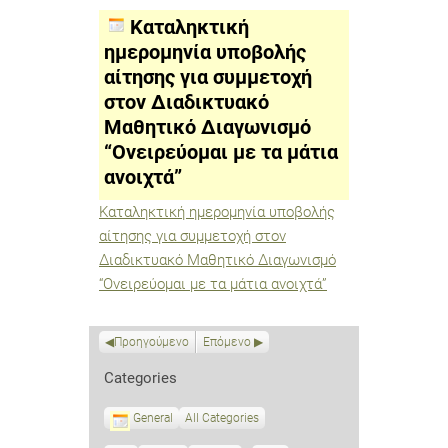
υποβολής
αίτησης
Καταληκτική
για
συμμετοχή
ημερομηνία υποβολής
στον
αίτησης για συμμετοχή
Διαδικτυακό
Μαθητικό
στον Διαδικτυακό
Διαγωνισμό
“Ονειρεύομαι
Μαθητικό Διαγωνισμό
με
“Ονειρεύομαι με τα μάτια
τα
μάτια
ανοιχτά”
ανοιχτά”
Καταληκτική ημερομηνία υποβολής
αίτησης για συμμετοχή στον
Διαδικτυακό Μαθητικό Διαγωνισμό
“Ονειρεύομαι με τα μάτια ανοιχτά”
Προηγούμενο
Επόμενο
Categories
General
All Categories