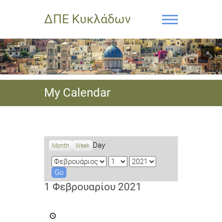
ΔΠΕ Κυκλάδων
My Calendar
Day
Month
Week
M
D
Y
o
a
e
n
y
a
1 Φεβρουαρίου 2021
t
r
h
Καταληκτική
ημερομηνία