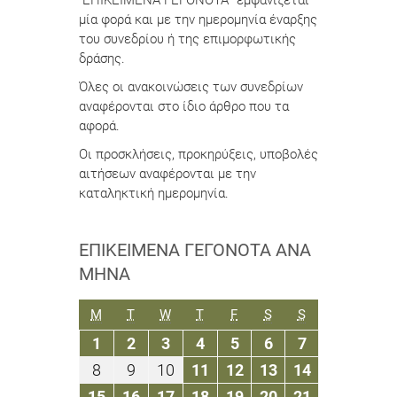
“ΕΠΙΚΕΙΜΕΝΑ ΓΕΓΟΝΟΤΑ” εμφανίζεται
μία φορά και με την ημερομηνία έναρξης
του συνεδρίου ή της επιμορφωτικής
δράσης.
Όλες οι ανακοινώσεις των συνεδρίων
αναφέρονται στο ίδιο άρθρο που τα
αφορά.
Οι προσκλήσεις, προκηρύξεις, υποβολές
αιτήσεων αναφέρονται με την
καταληκτική ημερομηνία.
ΕΠΙΚΕΊΜΕΝΑ ΓΕΓΟΝΌΤΑ ΑΝΆ
ΜΉΝΑ
ΔΕΥΤΈΡΑ
ΤΡΊΤΗ
ΤΕΤΆΡΤΗ
ΠΈΜΠΤΗ
ΠΑΡΑΣΚΕΥΉ
ΣΆΒΒΑΤΟ
ΚΥΡΙΑΚΉ
M
T
W
T
F
S
S
1
2
3
4
5
6
7
1
2
3
4
5
6
7
Φεβρουαρίου
Φεβρουαρίου
Φεβρουαρίου
Φεβρουαρίου
Φεβρουαρίου
Φεβρουαρίου
Φεβρουαρίο
8
9
10
11
12
13
14
8
9
10
11
12
13
14
2021
2021
2021
2021
2021
2021
2021
Φεβρουαρίου
Φεβρουαρίου
Φεβρουαρίου
Φεβρουαρίου
Φεβρουαρίου
Φεβρουαρίου
Φεβρουαρί
15
16
17
18
19
20
21
15
16
17
18
19
20
21