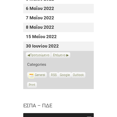
6 Μαΐου 2022
7 Μαΐου 2022
8 Μαΐου 2022
15 Μαΐου 2022
30 Ιουνίου 2022
Προηγούμενο
Επόμενο
Categories
General
RSS
S
Google
S
Outlook
u
u
b
b
Print
V
s
s
i
c
c
e
r
r
w
i
i
ΕΣΠΑ – ΠΔΕ
b
b
e
e