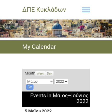
ΔΠΕ Κυκλάδων
My Calendar
Month
Week
Day
M
Y
o
e
n
a
Events in Μάιος–Ιούνιος
t
r
2022
h
5 Μαΐου 2022