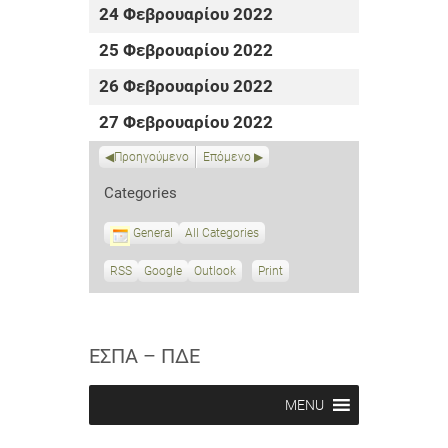
24 Φεβρουαρίου 2022
25 Φεβρουαρίου 2022
26 Φεβρουαρίου 2022
27 Φεβρουαρίου 2022
Προηγούμενο
Επόμενο
Categories
General
All Categories
RSS
S
Google
S
Outlook
Print
V
u
u
i
b
b
e
s
s
w
c
c
ΕΣΠΑ – ΠΔΕ
r
r
i
i
b
b
MENU
e
e
i
i