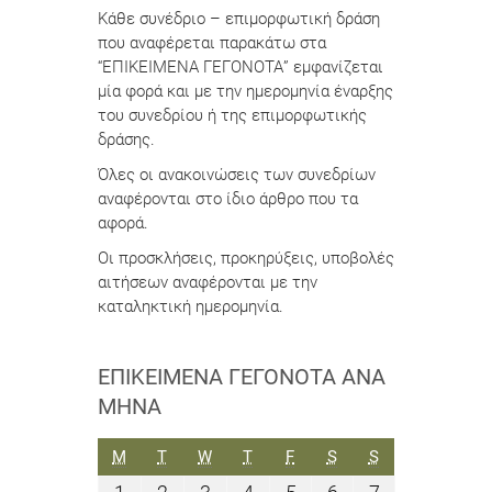
Κάθε συνέδριο – επιμορφωτική δράση
που αναφέρεται παρακάτω στα
“ΕΠΙΚΕΙΜΕΝΑ ΓΕΓΟΝΟΤΑ” εμφανίζεται
μία φορά και με την ημερομηνία έναρξης
του συνεδρίου ή της επιμορφωτικής
δράσης.
Όλες οι ανακοινώσεις των συνεδρίων
αναφέρονται στο ίδιο άρθρο που τα
αφορά.
Οι προσκλήσεις, προκηρύξεις, υποβολές
αιτήσεων αναφέρονται με την
καταληκτική ημερομηνία.
ΕΠΙΚΕΊΜΕΝΑ ΓΕΓΟΝΌΤΑ ΑΝΆ
ΜΉΝΑ
ΔΕΥΤΈΡΑ
ΤΡΊΤΗ
ΤΕΤΆΡΤΗ
ΠΈΜΠΤΗ
ΠΑΡΑΣΚΕΥΉ
ΣΆΒΒΑΤΟ
ΚΥΡΙΑΚΉ
M
T
W
T
F
S
S
1
2
3
4
5
6
7