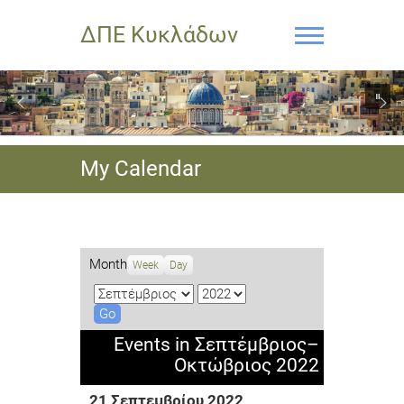
ΔΠΕ Κυκλάδων
My Calendar
Month
Week
Day
M
Y
o
e
n
a
Events in Σεπτέμβριος–
t
r
Οκτώβριος 2022
h
21 Σεπτεμβρίου 2022