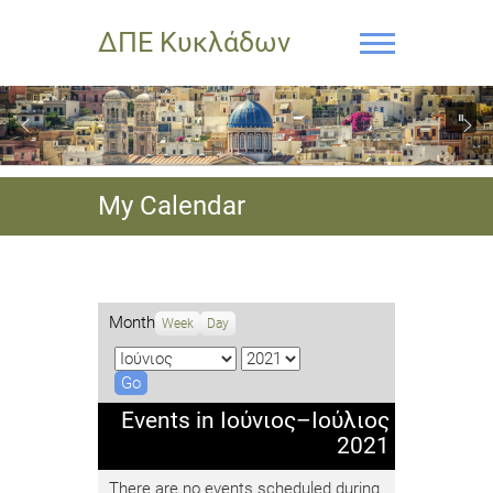
ΔΠΕ Κυκλάδων
My Calendar
Month
Week
Day
M
Y
o
e
n
a
Events in Ιούνιος–Ιούλιος
t
r
2021
h
There are no events scheduled during