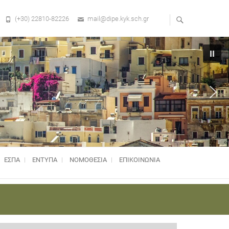
(+30) 22810-82226
mail@dipe.kyk.sch.gr
ΕΣΠΑ
ΕΝΤΥΠΑ
ΝΟΜΟΘΕΣΊΑ
ΕΠΙΚΟΙΝΩΝΙΑ