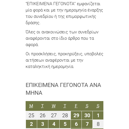
“ΕΠΙΚΕΙΜΕΝΑ ΓΕΓΟΝΟΤΑ” εμφανίζεται
μία φορά και με την ημερομηνία έναρξης
του συνεδρίου ή της επιμορφωτικής
δράσης.
Όλες οι ανακοινώσεις των συνεδρίων
αναφέρονται στο ίδιο άρθρο που τα
αφορά.
Οι προσκλήσεις, προκηρύξεις, υποβολές
αιτήσεων αναφέρονται με την
καταληκτική ημερομηνία.
ΕΠΙΚΕΊΜΕΝΑ ΓΕΓΟΝΌΤΑ ΑΝΆ
ΜΉΝΑ
ΔΕΥΤΈΡΑ
ΤΡΊΤΗ
ΤΕΤΆΡΤΗ
ΠΈΜΠΤΗ
ΠΑΡΑΣΚΕΥΉ
ΣΆΒΒΑΤΟ
ΚΥΡΙΑΚΉ
M
T
W
T
F
S
S
25
26
27
28
29
30
1
25
26
27
28
29
30
1
Νοεμβρίου
Νοεμβρίου
Νοεμβρίου
Νοεμβρίου
Νοεμβρίου
Νοεμβρίου
Δεκεμβρίου
2
3
4
5
6
7
8
2
3
4
5
6
7
8
2019
2019
2019
2019
2019
2019
2019