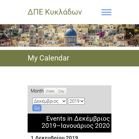
ΔΠΕ Κυκλάδων
My Calendar
Month
Week
Day
M
Y
o
e
n
a
Events in Δεκέμβριος
t
r
2019–Ιανουάριος 2020
h
1 Δεκεμβρίου 2019