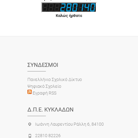
Καλώς ήρθατε
ΣΎΝΔΕΣΜΟΙ
Πανελλήνιο Σχολικό Δίκτυο
Ψηφιακό Σχολείο
Εγραφή RSS
Δ.Π.Ε. ΚΥΚΛΆΔΩΝ
Ιωάννη Λαυρεντίου Ράλλη 6, 84100
22810 82226