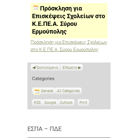
Επισκέψεις
Σχολείων
Πρόσκληση για
στο
Κ.Ε.ΠΕ.Α.
Επισκέψεις Σχολείων στο
Σύρου
Κ.Ε.ΠΕ.Α. Σύρου
Ερμούπολης
Ερμούπολης
Πρόσκληση για Επισκέψεις Σχολείων
στο Κ.Ε.ΠΕ.Α. Σύρου Ερμούπολης
Προηγούμενο
Επόμενο
Categories
General
All Categories
RSS
S
Google
S
Outlook
Print
V
u
u
i
b
b
e
s
s
w
c
c
ΕΣΠΑ – ΠΔΕ
r
r
i
i