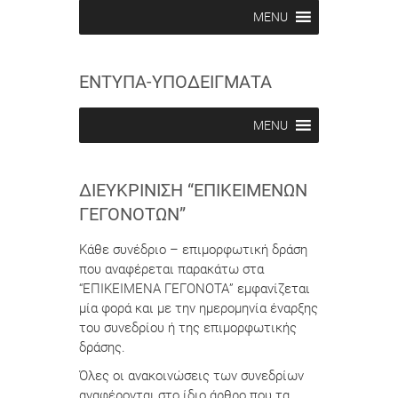
b
b
MENU
e
e
i
i
n
n
ΕΝΤΥΠΑ-ΥΠΟΔΕΙΓΜΑΤΑ
MENU
ΔΙΕΥΚΡΊΝΙΣΗ “ΕΠΙΚΕΊΜΕΝΩΝ
ΓΕΓΟΝΌΤΩΝ”
Κάθε συνέδριο – επιμορφωτική δράση
που αναφέρεται παρακάτω στα
“ΕΠΙΚΕΙΜΕΝΑ ΓΕΓΟΝΟΤΑ” εμφανίζεται
μία φορά και με την ημερομηνία έναρξης
του συνεδρίου ή της επιμορφωτικής
δράσης.
Όλες οι ανακοινώσεις των συνεδρίων
αναφέρονται στο ίδιο άρθρο που τα