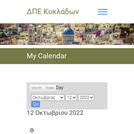
ΔΠΕ Κυκλάδων
My Calendar
Day
Month
Week
M
D
Y
o
a
e
n
y
a
12 Οκτωβρίου 2022
t
r
h
Πρόσκληση
για