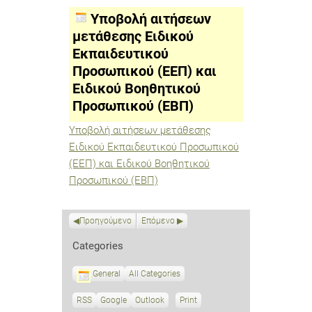
μετάθεσης
Ειδικού
Υποβολή αιτήσεων
Εκπαιδευτικού
Προσωπικού
μετάθεσης Ειδικού
(ΕΕΠ)
Εκπαιδευτικού
και
Ειδικού
Προσωπικού (ΕΕΠ) και
Βοηθητικού
Προσωπικού
Ειδικού Βοηθητικού
(ΕΒΠ)
Προσωπικού (ΕΒΠ)
Υποβολή αιτήσεων μετάθεσης
Ειδικού Εκπαιδευτικού Προσωπικού
(ΕΕΠ) και Ειδικού Βοηθητικού
Προσωπικού (ΕΒΠ)
Προηγούμενο
Επόμενο
Categories
General
All Categories
RSS
S
Google
S
Outlook
Print
V