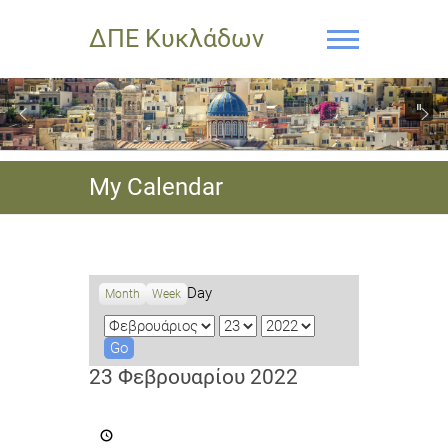
ΔΠΕ Κυκλάδων
My Calendar
Day
Month
Week
M
D
Y
o
a
e
n
y
a
23 Φεβρουαρίου 2022
t
r
h
Υποβολή
αιτήσεων