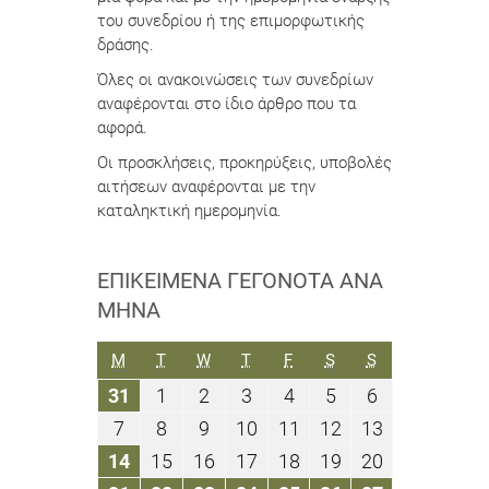
του συνεδρίου ή της επιμορφωτικής
δράσης.
Όλες οι ανακοινώσεις των συνεδρίων
αναφέρονται στο ίδιο άρθρο που τα
αφορά.
Οι προσκλήσεις, προκηρύξεις, υποβολές
αιτήσεων αναφέρονται με την
καταληκτική ημερομηνία.
ΕΠΙΚΕΊΜΕΝΑ ΓΕΓΟΝΌΤΑ ΑΝΆ
ΜΉΝΑ
ΔΕΥΤΈΡΑ
ΤΡΊΤΗ
ΤΕΤΆΡΤΗ
ΠΈΜΠΤΗ
ΠΑΡΑΣΚΕΥΉ
ΣΆΒΒΑΤΟ
ΚΥΡΙΑΚΉ
M
T
W
T
F
S
S
31
1
2
3
4
5
6
31
1
2
3
4
5
6
Ιανουαρίου
Φεβρουαρίου
Φεβρουαρίου
Φεβρουαρίου
Φεβρουαρίου
Φεβρουαρίου
Φεβρουαρίο
7
8
9
10
11
12
13
7
8
9
10
11
12
13
2022
2022
2022
2022
2022
2022
2022
Φεβρουαρίου
Φεβρουαρίου
Φεβρουαρίου
Φεβρουαρίου
Φεβρουαρίου
Φεβρουαρίου
Φεβρουαρί
14
15
16
17
18
19
20
14
15
16
17
18
19
20
2022
2022
2022
2022
2022
2022
2022
Φεβρουαρίου
Φεβρουαρίου
Φεβρουαρίου
Φεβρουαρίου
Φεβρουαρίου
Φεβρουαρίου
Φεβρουαρί