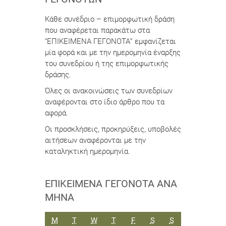
Κάθε συνέδριο – επιμορφωτική δράση
που αναφέρεται παρακάτω στα
“ΕΠΙΚΕΙΜΕΝΑ ΓΕΓΟΝΟΤΑ” εμφανίζεται
μία φορά και με την ημερομηνία έναρξης
του συνεδρίου ή της επιμορφωτικής
δράσης.
Όλες οι ανακοινώσεις των συνεδρίων
αναφέρονται στο ίδιο άρθρο που τα
αφορά.
Οι προσκλήσεις, προκηρύξεις, υποβολές
αιτήσεων αναφέρονται με την
καταληκτική ημερομηνία.
ΕΠΙΚΕΊΜΕΝΑ ΓΕΓΟΝΌΤΑ ΑΝΆ
ΜΉΝΑ
ΔΕΥΤΈΡΑ
ΤΡΊΤΗ
ΤΕΤΆΡΤΗ
ΠΈΜΠΤΗ
ΠΑΡΑΣΚΕΥΉ
ΣΆΒΒΑΤΟ
ΚΥΡΙΑΚΉ
M
T
W
T
F
S
S