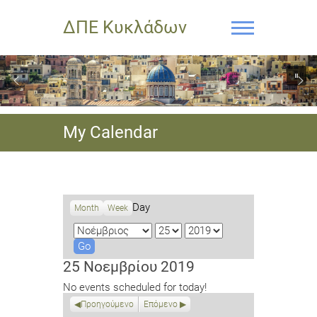
ΔΠΕ Κυκλάδων
My Calendar
Day
Month
Week
M
D
Y
o
a
e
n
y
a
25 Νοεμβρίου 2019
t
r
No events scheduled for today!
h
Προηγούμενο
Επόμενο