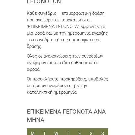
ΓΕΓΟΝΌΤΩΝ”
Κάθε συνέδριο – επιμορφωτική δράση
που αναφέρεται παρακάτω στα
“ΕΠΙΚΕΙΜΕΝΑ ΓΕΓΟΝΟΤΑ” εμφανίζεται
μία φορά και με την ημερομηνία έναρξης
του συνεδρίου ή της επιμορφωτικής
δράσης.
Όλες οι ανακοινώσεις των συνεδρίων
αναφέρονται στο ίδιο άρθρο που τα
αφορά.
Οι προσκλήσεις, προκηρύξεις, υποβολές
αιτήσεων αναφέρονται με την
καταληκτική ημερομηνία.
ΕΠΙΚΕΊΜΕΝΑ ΓΕΓΟΝΌΤΑ ΑΝΆ
ΜΉΝΑ
ΔΕΥΤΈΡΑ
ΤΡΊΤΗ
ΤΕΤΆΡΤΗ
ΠΈΜΠΤΗ
ΠΑΡΑΣΚΕΥΉ
ΣΆΒΒΑΤΟ
ΚΥΡΙΑΚΉ
M
T
W
T
F
S
S