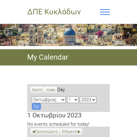
ΔΠΕ Κυκλάδων
My Calendar
Day
Month
Week
M
D
Y
o
a
e
n
y
a
1 Οκτωβρίου 2023
t
r
No events scheduled for today!
h
Προηγούμενο
Επόμενο