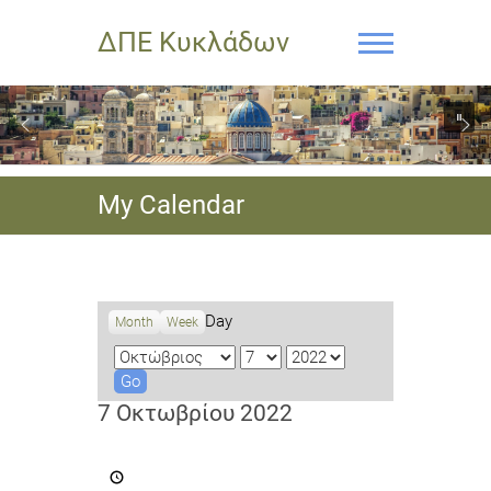
ΔΠΕ Κυκλάδων
My Calendar
Day
Month
Week
M
D
Y
o
a
e
n
y
a
7 Οκτωβρίου 2022
t
r
h
Πρόσκληση
για