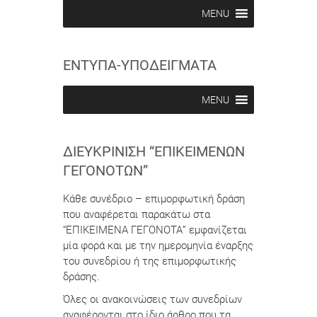
b
b
MENU
e
e
i
i
n
n
ΕΝΤΥΠΑ-ΥΠΟΔΕΙΓΜΑΤΑ
MENU
ΔΙΕΥΚΡΊΝΙΣΗ “ΕΠΙΚΕΊΜΕΝΩΝ
ΓΕΓΟΝΌΤΩΝ”
Κάθε συνέδριο – επιμορφωτική δράση
που αναφέρεται παρακάτω στα
“ΕΠΙΚΕΙΜΕΝΑ ΓΕΓΟΝΟΤΑ” εμφανίζεται
μία φορά και με την ημερομηνία έναρξης
του συνεδρίου ή της επιμορφωτικής
δράσης.
Όλες οι ανακοινώσεις των συνεδρίων
αναφέρονται στο ίδιο άρθρο που τα