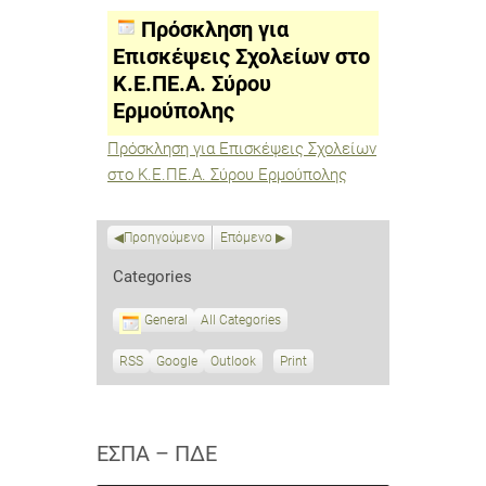
Επισκέψεις
Σχολείων
Πρόσκληση για
στο
Κ.Ε.ΠΕ.Α.
Επισκέψεις Σχολείων στο
Σύρου
Κ.Ε.ΠΕ.Α. Σύρου
Ερμούπολης
Ερμούπολης
Πρόσκληση για Επισκέψεις Σχολείων
στο Κ.Ε.ΠΕ.Α. Σύρου Ερμούπολης
Προηγούμενο
Επόμενο
Categories
General
All Categories
RSS
S
Google
S
Outlook
Print
V
u
u
i
b
b
e
s
s
w
c
c
ΕΣΠΑ – ΠΔΕ
r
r
i
i