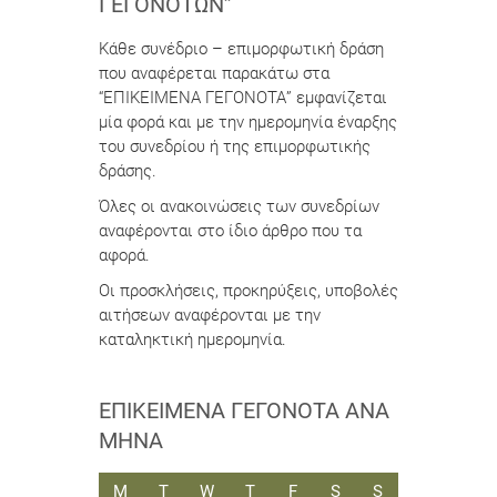
ΓΕΓΟΝΌΤΩΝ”
Κάθε συνέδριο – επιμορφωτική δράση
που αναφέρεται παρακάτω στα
“ΕΠΙΚΕΙΜΕΝΑ ΓΕΓΟΝΟΤΑ” εμφανίζεται
μία φορά και με την ημερομηνία έναρξης
του συνεδρίου ή της επιμορφωτικής
δράσης.
Όλες οι ανακοινώσεις των συνεδρίων
αναφέρονται στο ίδιο άρθρο που τα
αφορά.
Οι προσκλήσεις, προκηρύξεις, υποβολές
αιτήσεων αναφέρονται με την
καταληκτική ημερομηνία.
ΕΠΙΚΕΊΜΕΝΑ ΓΕΓΟΝΌΤΑ ΑΝΆ
ΜΉΝΑ
ΔΕΥΤΈΡΑ
ΤΡΊΤΗ
ΤΕΤΆΡΤΗ
ΠΈΜΠΤΗ
ΠΑΡΑΣΚΕΥΉ
ΣΆΒΒΑΤΟ
ΚΥΡΙΑΚΉ
M
T
W
T
F
S
S