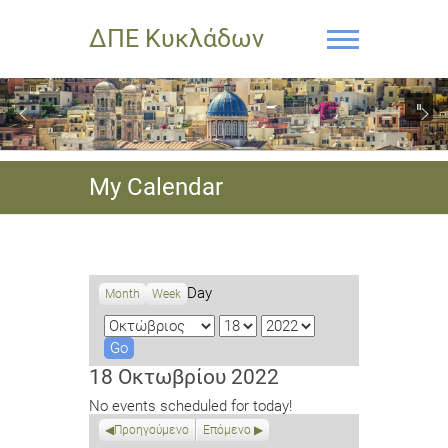
ΔΠΕ Κυκλάδων
My Calendar
Day
Month
Week
M
D
Y
o
a
e
n
y
a
18 Οκτωβρίου 2022
t
r
No events scheduled for today!
h
Προηγούμενο
Επόμενο