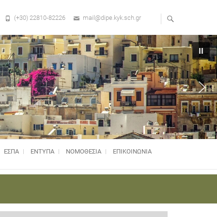
(+30) 22810-82226
mail@dipe.kyk.sch.gr
ΕΣΠΑ
ΕΝΤΥΠΑ
ΝΟΜΟΘΕΣΊΑ
ΕΠΙΚΟΙΝΩΝΙΑ