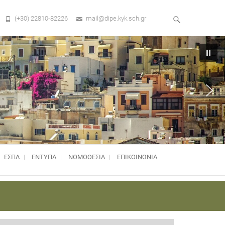
(+30) 22810-82226
mail@dipe.kyk.sch.gr
ΕΣΠΑ
ΕΝΤΥΠΑ
ΝΟΜΟΘΕΣΊΑ
ΕΠΙΚΟΙΝΩΝΙΑ