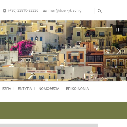
(+30) 22810-82226
mail@dipe.kyk.sch.gr
ΕΣΠΑ
ΕΝΤΥΠΑ
ΝΟΜΟΘΕΣΊΑ
ΕΠΙΚΟΙΝΩΝΙΑ