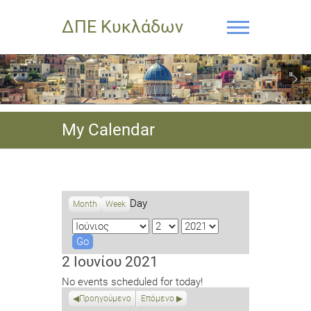
ΔΠΕ Κυκλάδων
My Calendar
Day
Month
Week
M
D
Y
o
a
e
n
y
a
2 Ιουνίου 2021
t
r
No events scheduled for today!
h
Προηγούμενο
Επόμενο