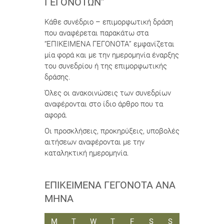
ΓΕΓΟΝΌΤΩΝ”
Κάθε συνέδριο – επιμορφωτική δράση
που αναφέρεται παρακάτω στα
“ΕΠΙΚΕΙΜΕΝΑ ΓΕΓΟΝΟΤΑ” εμφανίζεται
μία φορά και με την ημερομηνία έναρξης
του συνεδρίου ή της επιμορφωτικής
δράσης.
Όλες οι ανακοινώσεις των συνεδρίων
αναφέρονται στο ίδιο άρθρο που τα
αφορά.
Οι προσκλήσεις, προκηρύξεις, υποβολές
αιτήσεων αναφέρονται με την
καταληκτική ημερομηνία.
ΕΠΙΚΕΊΜΕΝΑ ΓΕΓΟΝΌΤΑ ΑΝΆ
ΜΉΝΑ
ΔΕΥΤΈΡΑ
ΤΡΊΤΗ
ΤΕΤΆΡΤΗ
ΠΈΜΠΤΗ
ΠΑΡΑΣΚΕΥΉ
ΣΆΒΒΑΤΟ
ΚΥΡΙΑΚΉ
M
T
W
T
F
S
S