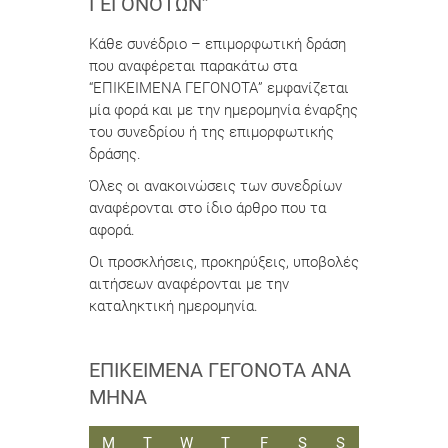
ΓΕΓΟΝΌΤΩΝ”
Κάθε συνέδριο – επιμορφωτική δράση
που αναφέρεται παρακάτω στα
“ΕΠΙΚΕΙΜΕΝΑ ΓΕΓΟΝΟΤΑ” εμφανίζεται
μία φορά και με την ημερομηνία έναρξης
του συνεδρίου ή της επιμορφωτικής
δράσης.
Όλες οι ανακοινώσεις των συνεδρίων
αναφέρονται στο ίδιο άρθρο που τα
αφορά.
Οι προσκλήσεις, προκηρύξεις, υποβολές
αιτήσεων αναφέρονται με την
καταληκτική ημερομηνία.
ΕΠΙΚΕΊΜΕΝΑ ΓΕΓΟΝΌΤΑ ΑΝΆ
ΜΉΝΑ
ΔΕΥΤΈΡΑ
ΤΡΊΤΗ
ΤΕΤΆΡΤΗ
ΠΈΜΠΤΗ
ΠΑΡΑΣΚΕΥΉ
ΣΆΒΒΑΤΟ
ΚΥΡΙΑΚΉ
M
T
W
T
F
S
S