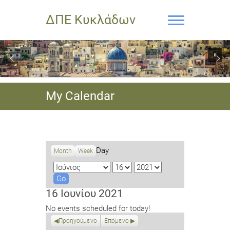
ΔΠΕ Κυκλάδων
My Calendar
Day
Month
Week
M
D
Y
o
a
e
n
y
a
16 Ιουνίου 2021
t
r
No events scheduled for today!
h
Προηγούμενο
Επόμενο