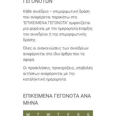
ΓΕΓΟΝΌΤΩΝ”
Κάθε συνέδριο – επιμορφωτική δράση
που αναφέρεται παρακάτω στα
“ΕΠΙΚΕΙΜΕΝΑ ΓΕΓΟΝΟΤΑ” εμφανίζεται
μία φορά και με την ημερομηνία έναρξης
του συνεδρίου ή της επιμορφωτικής
δράσης.
Όλες οι ανακοινώσεις των συνεδρίων
αναφέρονται στο ίδιο άρθρο που τα
αφορά.
Οι προσκλήσεις, προκηρύξεις, υποβολές
αιτήσεων αναφέρονται με την
καταληκτική ημερομηνία.
ΕΠΙΚΕΊΜΕΝΑ ΓΕΓΟΝΌΤΑ ΑΝΆ
ΜΉΝΑ
ΔΕΥΤΈΡΑ
ΤΡΊΤΗ
ΤΕΤΆΡΤΗ
ΠΈΜΠΤΗ
ΠΑΡΑΣΚΕΥΉ
ΣΆΒΒΑΤΟ
ΚΥΡΙΑΚΉ
M
T
W
T
F
S
S