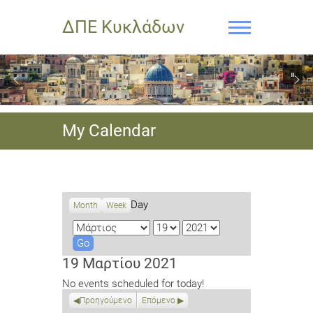
ΔΠΕ Κυκλάδων
My Calendar
Day
Month
Week
M
D
Y
o
a
e
n
y
a
19 Μαρτίου 2021
t
r
No events scheduled for today!
h
Προηγούμενο
Επόμενο