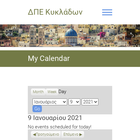
ΔΠΕ Κυκλάδων
My Calendar
Day
Month
Week
M
D
Y
o
a
e
n
y
a
9 Ιανουαρίου 2021
t
r
No events scheduled for today!
h
Προηγούμενο
Επόμενο