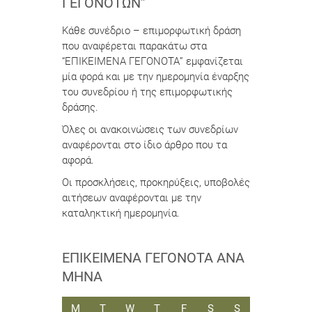
ΓΕΓΟΝΌΤΩΝ”
Κάθε συνέδριο – επιμορφωτική δράση
που αναφέρεται παρακάτω στα
“ΕΠΙΚΕΙΜΕΝΑ ΓΕΓΟΝΟΤΑ” εμφανίζεται
μία φορά και με την ημερομηνία έναρξης
του συνεδρίου ή της επιμορφωτικής
δράσης.
Όλες οι ανακοινώσεις των συνεδρίων
αναφέρονται στο ίδιο άρθρο που τα
αφορά.
Οι προσκλήσεις, προκηρύξεις, υποβολές
αιτήσεων αναφέρονται με την
καταληκτική ημερομηνία.
ΕΠΙΚΕΊΜΕΝΑ ΓΕΓΟΝΌΤΑ ΑΝΆ
ΜΉΝΑ
ΔΕΥΤΈΡΑ
ΤΡΊΤΗ
ΤΕΤΆΡΤΗ
ΠΈΜΠΤΗ
ΠΑΡΑΣΚΕΥΉ
ΣΆΒΒΑΤΟ
ΚΥΡΙΑΚΉ
M
T
W
T
F
S
S