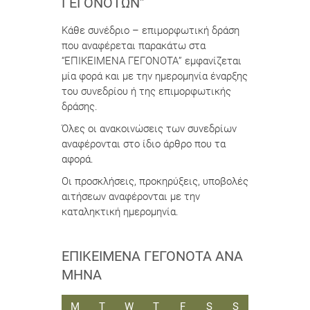
ΓΕΓΟΝΌΤΩΝ”
Κάθε συνέδριο – επιμορφωτική δράση
που αναφέρεται παρακάτω στα
“ΕΠΙΚΕΙΜΕΝΑ ΓΕΓΟΝΟΤΑ” εμφανίζεται
μία φορά και με την ημερομηνία έναρξης
του συνεδρίου ή της επιμορφωτικής
δράσης.
Όλες οι ανακοινώσεις των συνεδρίων
αναφέρονται στο ίδιο άρθρο που τα
αφορά.
Οι προσκλήσεις, προκηρύξεις, υποβολές
αιτήσεων αναφέρονται με την
καταληκτική ημερομηνία.
ΕΠΙΚΕΊΜΕΝΑ ΓΕΓΟΝΌΤΑ ΑΝΆ
ΜΉΝΑ
ΔΕΥΤΈΡΑ
ΤΡΊΤΗ
ΤΕΤΆΡΤΗ
ΠΈΜΠΤΗ
ΠΑΡΑΣΚΕΥΉ
ΣΆΒΒΑΤΟ
ΚΥΡΙΑΚΉ
M
T
W
T
F
S
S