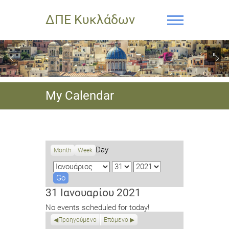
ΔΠΕ Κυκλάδων
My Calendar
Day
Month
Week
M
D
Y
o
a
e
n
y
a
31 Ιανουαρίου 2021
t
r
No events scheduled for today!
h
Προηγούμενο
Επόμενο