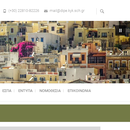
(+30) 22810-82226
mail@dipe.kyk.sch.gr
ΕΣΠΑ
ΕΝΤΥΠΑ
ΝΟΜΟΘΕΣΊΑ
ΕΠΙΚΟΙΝΩΝΙΑ