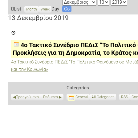
M
D
Y
o
a
e
V
List
Day
Month
Week
n
y
a
i
13 Δεκεμβρίου 2019
t
r
e
4ο
h
w
Τακτικό
a
Συνέδριο
ΠΕΔιΣ
s
4ο Τακτικό Συνέδριο ΠΕΔιΣ “Το Πολιτικό
“Το
Πολιτικό
Προκλήσεις για τη Δημοκρατία, το Κράτος κ
Φαινόμενο
σε
4ο Τακτικό Συνέδριο ΠΕΔιΣ “Το Πολιτικό Φαινόμενο σε Μετά
Μετάβαση:
και την Κοινωνία»
Προκλήσεις
για
τη
Δημοκρατία,
Categories
το
Κράτος
και
Προηγούμενο
Επόμενο
General
All Categories
RSS
S
Goo
την
u
Κοινωνία»
b
s
c
r
i
b