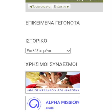
2019
2019
2020
2020
2020
2020
2020
Προηγούμενο
Επόμενο
ΕΠΙΚΕΊΜΕΝΑ ΓΕΓΟΝΌΤΑ
ΙΣΤΟΡΙΚΌ
Ιστορικό
ΧΡΉΣΙΜΟΙ ΣΎΝΔΕΣΜΟΙ