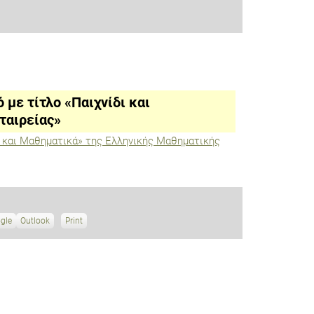
με τίτλο «Παιχνίδι και
ταιρείας»
ι και Μαθηματικά» της Ελληνικής Μαθηματικής
gle
S
Outlook
Print
V
u
i
b
e
s
w
c
r
i
b