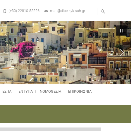
(+30) 22810-82226
mail@dipe.kyk.sch.gr
ΕΣΠΑ
ΕΝΤΥΠΑ
ΝΟΜΟΘΕΣΊΑ
ΕΠΙΚΟΙΝΩΝΙΑ