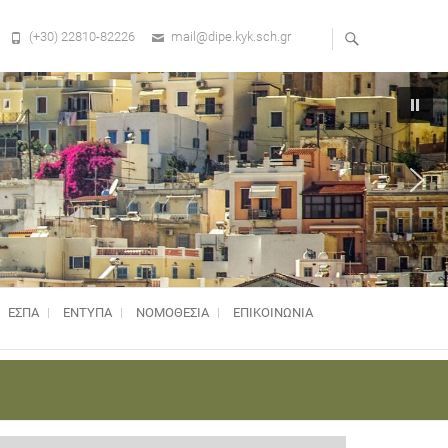
(+30) 22810-82226
mail@dipe.kyk.sch.gr
ΕΣΠΑ
ΕΝΤΥΠΑ
ΝΟΜΟΘΕΣΊΑ
ΕΠΙΚΟΙΝΩΝΙΑ