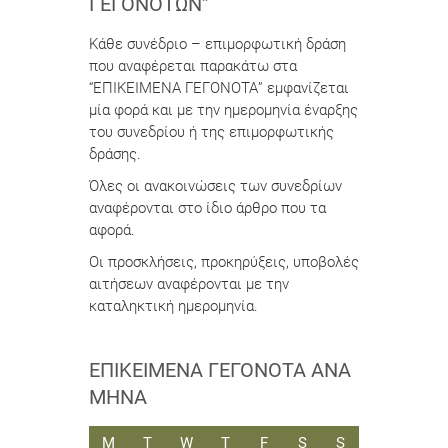
ΓΕΓΟΝΌΤΩΝ”
Κάθε συνέδριο – επιμορφωτική δράση
που αναφέρεται παρακάτω στα
“ΕΠΙΚΕΙΜΕΝΑ ΓΕΓΟΝΟΤΑ” εμφανίζεται
μία φορά και με την ημερομηνία έναρξης
του συνεδρίου ή της επιμορφωτικής
δράσης.
Όλες οι ανακοινώσεις των συνεδρίων
αναφέρονται στο ίδιο άρθρο που τα
αφορά.
Οι προσκλήσεις, προκηρύξεις, υποβολές
αιτήσεων αναφέρονται με την
καταληκτική ημερομηνία.
ΕΠΙΚΕΊΜΕΝΑ ΓΕΓΟΝΌΤΑ ΑΝΆ
ΜΉΝΑ
ΔΕΥΤΈΡΑ
ΤΡΊΤΗ
ΤΕΤΆΡΤΗ
ΠΈΜΠΤΗ
ΠΑΡΑΣΚΕΥΉ
ΣΆΒΒΑΤΟ
ΚΥΡΙΑΚΉ
M
T
W
T
F
S
S