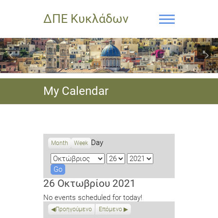
ΔΠΕ Κυκλάδων
My Calendar
Day
Month
Week
M
D
Y
o
a
e
n
y
a
26 Οκτωβρίου 2021
t
r
No events scheduled for today!
h
Προηγούμενο
Επόμενο