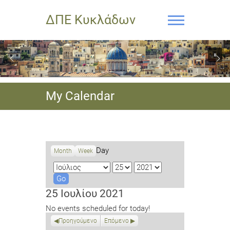
ΔΠΕ Κυκλάδων
My Calendar
Day
Month
Week
M
D
Y
o
a
e
n
y
a
25 Ιουλίου 2021
t
r
No events scheduled for today!
h
Προηγούμενο
Επόμενο