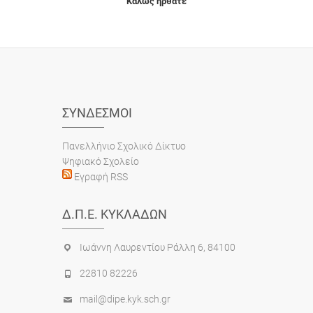
Καλώς ήρθατε
ΣΎΝΔΕΣΜΟΙ
Πανελλήνιο Σχολικό Δίκτυο
Ψηφιακό Σχολείο
Εγραφή RSS
Δ.Π.Ε. ΚΥΚΛΆΔΩΝ
Ιωάννη Λαυρεντίου Ράλλη 6, 84100
22810 82226
mail@dipe.kyk.sch.gr