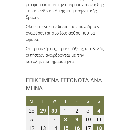
μία φορά και με την ημερομηνία έναρξης
του συνεδρίου ή της επιμορφωτικής
δράσης.
Όλες οι ανακοινώσεις των συνεδρίων
αναφέρονται στο ίδιο άρθρο που τα
αφορά.
Οι προσκλήσεις, προκηρύξεις, υποβολές
αιτήσεων αναφέρονται με την
καταληκτική ημερομηνία.
ΕΠΙΚΕΊΜΕΝΑ ΓΕΓΟΝΌΤΑ ΑΝΆ
ΜΉΝΑ
ΔΕΥΤΈΡΑ
ΤΡΊΤΗ
ΤΕΤΆΡΤΗ
ΠΈΜΠΤΗ
ΠΑΡΑΣΚΕΥΉ
ΣΆΒΒΑΤΟ
ΚΥΡΙΑΚΉ
M
T
W
T
F
S
S
28
29
30
1
2
3
4
28
29
30
1
2
3
4
Σεπτεμβρίου
Σεπτεμβρίου
Σεπτεμβρίου
Οκτωβρίου
Οκτωβρίου
Οκτωβρίου
Οκτωβρίου
5
6
7
8
9
10
11
5
6
7
8
9
10
11
2020
2020
2020
2020
2020
2020
2020
Οκτωβρίου
Οκτωβρίου
Οκτωβρίου
Οκτωβρίου
Οκτωβρίου
Οκτωβρίου
Οκτωβρίου
12
13
14
15
16
17
18
12
13
14
15
16
17
18