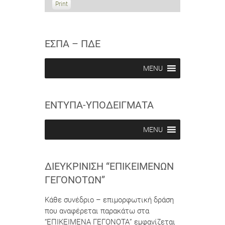
b
b
Print
V
s
s
i
c
c
e
r
r
w
i
i
ΕΣΠΑ – ΠΔΕ
b
b
e
e
i
i
MENU
n
n
ΕΝΤΥΠΑ-ΥΠΟΔΕΙΓΜΑΤΑ
MENU
ΔΙΕΥΚΡΊΝΙΣΗ “ΕΠΙΚΕΊΜΕΝΩΝ
ΓΕΓΟΝΌΤΩΝ”
Κάθε συνέδριο – επιμορφωτική δράση
που αναφέρεται παρακάτω στα
“ΕΠΙΚΕΙΜΕΝΑ ΓΕΓΟΝΟΤΑ” εμφανίζεται