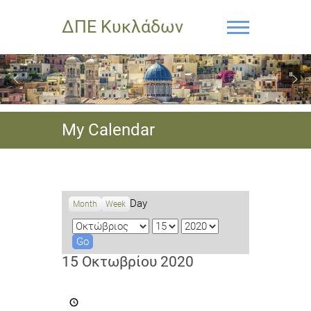
ΔΠΕ Κυκλάδων
My Calendar
Day
Month
Week
M
D
Y
o
a
e
n
y
a
15 Οκτωβρίου 2020
t
r
h
Καταληκτική
ημερομηνία