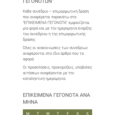
ΓΕΓΟΝΌΤΩΝ”
Κάθε συνέδριο – επιμορφωτική δράση
που αναφέρεται παρακάτω στα
“ΕΠΙΚΕΙΜΕΝΑ ΓΕΓΟΝΟΤΑ” εμφανίζεται
μία φορά και με την ημερομηνία έναρξης
του συνεδρίου ή της επιμορφωτικής
δράσης.
Όλες οι ανακοινώσεις των συνεδρίων
αναφέρονται στο ίδιο άρθρο που τα
αφορά.
Οι προσκλήσεις, προκηρύξεις, υποβολές
αιτήσεων αναφέρονται με την
καταληκτική ημερομηνία.
ΕΠΙΚΕΊΜΕΝΑ ΓΕΓΟΝΌΤΑ ΑΝΆ
ΜΉΝΑ
ΔΕΥΤΈΡΑ
ΤΡΊΤΗ
ΤΕΤΆΡΤΗ
ΠΈΜΠΤΗ
ΠΑΡΑΣΚΕΥΉ
ΣΆΒΒΑΤΟ
ΚΥΡΙΑΚΉ
M
T
W
T
F
S
S