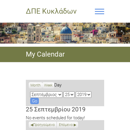
ΔΠΕ Κυκλάδων
My Calendar
Day
Month
Week
M
D
Y
o
a
e
n
y
a
25 Σεπτεμβρίου 2019
t
r
No events scheduled for today!
h
Προηγούμενο
Επόμενο