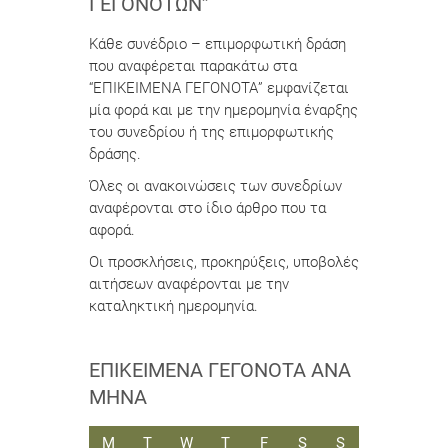
ΓΕΓΟΝΌΤΩΝ”
Κάθε συνέδριο – επιμορφωτική δράση
που αναφέρεται παρακάτω στα
“ΕΠΙΚΕΙΜΕΝΑ ΓΕΓΟΝΟΤΑ” εμφανίζεται
μία φορά και με την ημερομηνία έναρξης
του συνεδρίου ή της επιμορφωτικής
δράσης.
Όλες οι ανακοινώσεις των συνεδρίων
αναφέρονται στο ίδιο άρθρο που τα
αφορά.
Οι προσκλήσεις, προκηρύξεις, υποβολές
αιτήσεων αναφέρονται με την
καταληκτική ημερομηνία.
ΕΠΙΚΕΊΜΕΝΑ ΓΕΓΟΝΌΤΑ ΑΝΆ
ΜΉΝΑ
ΔΕΥΤΈΡΑ
ΤΡΊΤΗ
ΤΕΤΆΡΤΗ
ΠΈΜΠΤΗ
ΠΑΡΑΣΚΕΥΉ
ΣΆΒΒΑΤΟ
ΚΥΡΙΑΚΉ
M
T
W
T
F
S
S