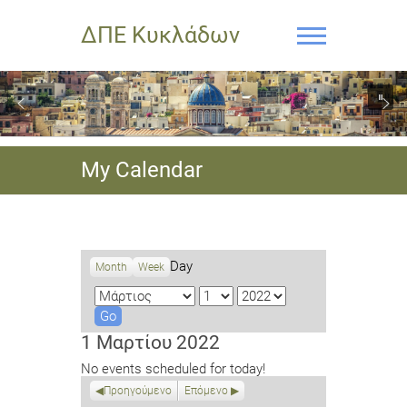
ΔΠΕ Κυκλάδων
My Calendar
Day
Month
Week
M
D
Y
o
a
e
n
y
a
1 Μαρτίου 2022
t
r
No events scheduled for today!
h
Προηγούμενο
Επόμενο