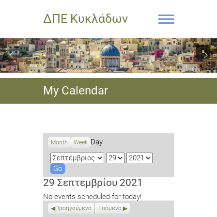
ΔΠΕ Κυκλάδων
My Calendar
Day
Month
Week
M
D
Y
o
a
e
n
y
a
29 Σεπτεμβρίου 2021
t
r
No events scheduled for today!
h
Προηγούμενο
Επόμενο