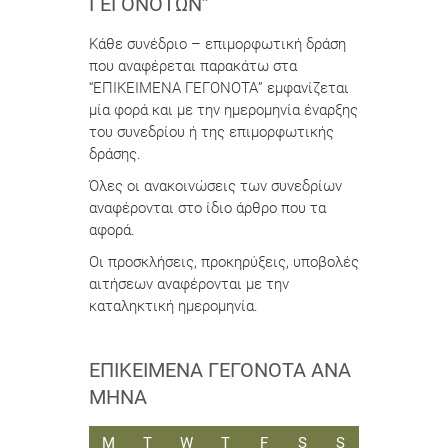
ΓΕΓΟΝΌΤΩΝ”
Κάθε συνέδριο – επιμορφωτική δράση
που αναφέρεται παρακάτω στα
“ΕΠΙΚΕΙΜΕΝΑ ΓΕΓΟΝΟΤΑ” εμφανίζεται
μία φορά και με την ημερομηνία έναρξης
του συνεδρίου ή της επιμορφωτικής
δράσης.
Όλες οι ανακοινώσεις των συνεδρίων
αναφέρονται στο ίδιο άρθρο που τα
αφορά.
Οι προσκλήσεις, προκηρύξεις, υποβολές
αιτήσεων αναφέρονται με την
καταληκτική ημερομηνία.
ΕΠΙΚΕΊΜΕΝΑ ΓΕΓΟΝΌΤΑ ΑΝΆ
ΜΉΝΑ
ΔΕΥΤΈΡΑ
ΤΡΊΤΗ
ΤΕΤΆΡΤΗ
ΠΈΜΠΤΗ
ΠΑΡΑΣΚΕΥΉ
ΣΆΒΒΑΤΟ
ΚΥΡΙΑΚΉ
M
T
W
T
F
S
S