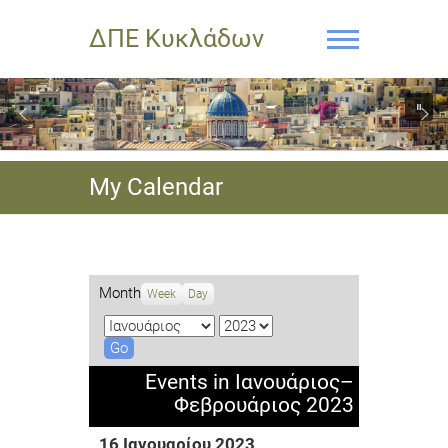
ΔΠΕ Κυκλάδων
My Calendar
Month
Week
Day
M
Y
o
e
n
a
Events in Ιανουάριος–
t
r
Φεβρουάριος 2023
h
16 Ιανουαρίου 2023