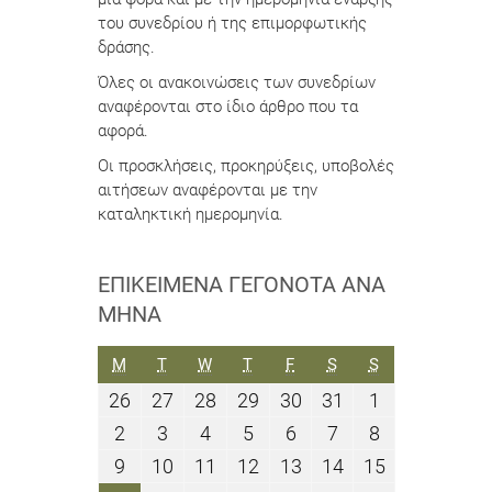
του συνεδρίου ή της επιμορφωτικής
δράσης.
Όλες οι ανακοινώσεις των συνεδρίων
αναφέρονται στο ίδιο άρθρο που τα
αφορά.
Οι προσκλήσεις, προκηρύξεις, υποβολές
αιτήσεων αναφέρονται με την
καταληκτική ημερομηνία.
ΕΠΙΚΕΊΜΕΝΑ ΓΕΓΟΝΌΤΑ ΑΝΆ
ΜΉΝΑ
ΔΕΥΤΈΡΑ
ΤΡΊΤΗ
ΤΕΤΆΡΤΗ
ΠΈΜΠΤΗ
ΠΑΡΑΣΚΕΥΉ
ΣΆΒΒΑΤΟ
ΚΥΡΙΑΚΉ
M
T
W
T
F
S
S
26
27
28
29
30
31
1
26
27
28
29
30
31
1
Δεκεμβρίου
Δεκεμβρίου
Δεκεμβρίου
Δεκεμβρίου
Δεκεμβρίου
Δεκεμβρίου
Ιανουαρίου
2
3
4
5
6
7
8
2
3
4
5
6
7
8
2022
2022
2022
2022
2022
2022
2023
Ιανουαρίου
Ιανουαρίου
Ιανουαρίου
Ιανουαρίου
Ιανουαρίου
Ιανουαρίου
Ιανουαρίου
9
10
11
12
13
14
15
9
10
11
12
13
14
15
2023
2023
2023
2023
2023
2023
2023
Ιανουαρίου
Ιανουαρίου
Ιανουαρίου
Ιανουαρίου
Ιανουαρίου
Ιανουαρίου
Ιανουαρίου