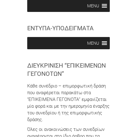
b
b
MENU
e
e
i
i
n
n
ΕΝΤΥΠΑ-ΥΠΟΔΕΙΓΜΑΤΑ
MENU
ΔΙΕΥΚΡΊΝΙΣΗ “ΕΠΙΚΕΊΜΕΝΩΝ
ΓΕΓΟΝΌΤΩΝ”
Κάθε συνέδριο – επιμορφωτική δράση
που αναφέρεται παρακάτω στα
“ΕΠΙΚΕΙΜΕΝΑ ΓΕΓΟΝΟΤΑ” εμφανίζεται
μία φορά και με την ημερομηνία έναρξης
του συνεδρίου ή της επιμορφωτικής
δράσης.
Όλες οι ανακοινώσεις των συνεδρίων
αναφέρονται στο ίδιο άρθρο που τα