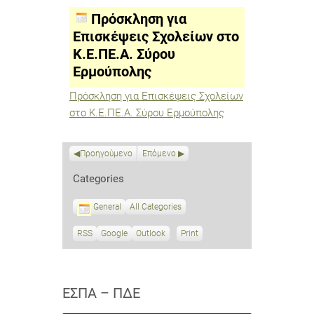
Επισκέψεις
Σχολείων
Πρόσκληση για
στο
Κ.Ε.ΠΕ.Α.
Επισκέψεις Σχολείων στο
Σύρου
Κ.Ε.ΠΕ.Α. Σύρου
Ερμούπολης
Ερμούπολης
Πρόσκληση για Επισκέψεις Σχολείων
στο Κ.Ε.ΠΕ.Α. Σύρου Ερμούπολης
Προηγούμενο
Επόμενο
Categories
General
All Categories
RSS
S
Google
S
Outlook
Print
V
u
u
i
b
b
e
s
s
w
c
c
ΕΣΠΑ – ΠΔΕ
r
r
i
i