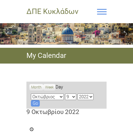
ΔΠΕ Κυκλάδων
My Calendar
Day
Month
Week
M
D
Y
o
a
e
n
y
a
9 Οκτωβρίου 2022
t
r
h
Πρόσκληση
για