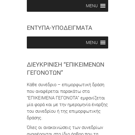
b
b
MENU
e
e
i
i
n
n
ΕΝΤΥΠΑ-ΥΠΟΔΕΙΓΜΑΤΑ
MENU
ΔΙΕΥΚΡΊΝΙΣΗ “ΕΠΙΚΕΊΜΕΝΩΝ
ΓΕΓΟΝΌΤΩΝ”
Κάθε συνέδριο – επιμορφωτική δράση
που αναφέρεται παρακάτω στα
“ΕΠΙΚΕΙΜΕΝΑ ΓΕΓΟΝΟΤΑ” εμφανίζεται
μία φορά και με την ημερομηνία έναρξης
του συνεδρίου ή της επιμορφωτικής
δράσης.
Όλες οι ανακοινώσεις των συνεδρίων
αναφέρονται στο ίδιο άρθρο που τα