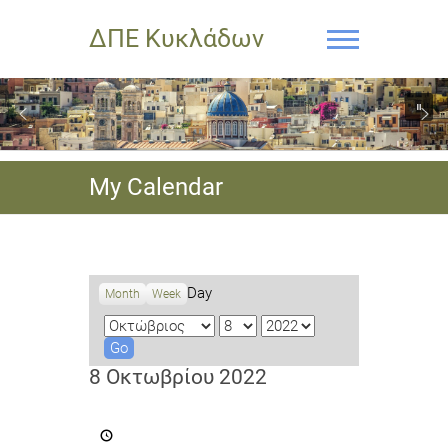
ΔΠΕ Κυκλάδων
My Calendar
Day
Month
Week
M
D
Y
o
a
e
n
y
a
8 Οκτωβρίου 2022
t
r
h
Πρόσκληση
για