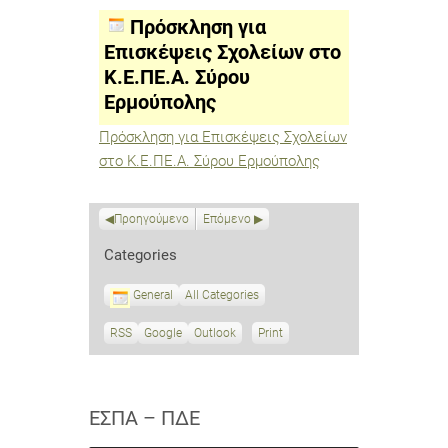
Επισκέψεις
Σχολείων
Πρόσκληση για
στο
Κ.Ε.ΠΕ.Α.
Επισκέψεις Σχολείων στο
Σύρου
Κ.Ε.ΠΕ.Α. Σύρου
Ερμούπολης
Ερμούπολης
Πρόσκληση για Επισκέψεις Σχολείων
στο Κ.Ε.ΠΕ.Α. Σύρου Ερμούπολης
Προηγούμενο
Επόμενο
Categories
General
All Categories
RSS
S
Google
S
Outlook
Print
V
u
u
i
b
b
e
s
s
w
c
c
ΕΣΠΑ – ΠΔΕ
r
r
i
i