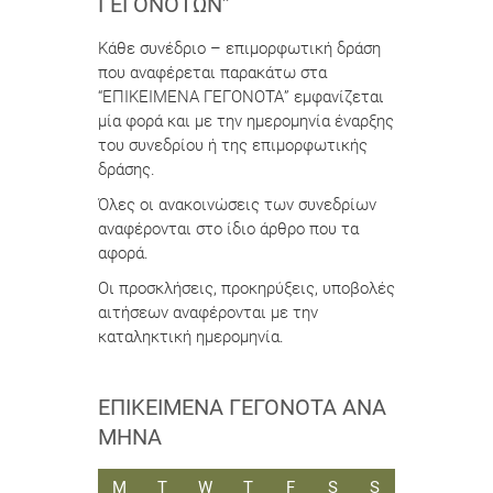
ΓΕΓΟΝΌΤΩΝ”
Κάθε συνέδριο – επιμορφωτική δράση
που αναφέρεται παρακάτω στα
“ΕΠΙΚΕΙΜΕΝΑ ΓΕΓΟΝΟΤΑ” εμφανίζεται
μία φορά και με την ημερομηνία έναρξης
του συνεδρίου ή της επιμορφωτικής
δράσης.
Όλες οι ανακοινώσεις των συνεδρίων
αναφέρονται στο ίδιο άρθρο που τα
αφορά.
Οι προσκλήσεις, προκηρύξεις, υποβολές
αιτήσεων αναφέρονται με την
καταληκτική ημερομηνία.
ΕΠΙΚΕΊΜΕΝΑ ΓΕΓΟΝΌΤΑ ΑΝΆ
ΜΉΝΑ
ΔΕΥΤΈΡΑ
ΤΡΊΤΗ
ΤΕΤΆΡΤΗ
ΠΈΜΠΤΗ
ΠΑΡΑΣΚΕΥΉ
ΣΆΒΒΑΤΟ
ΚΥΡΙΑΚΉ
M
T
W
T
F
S
S