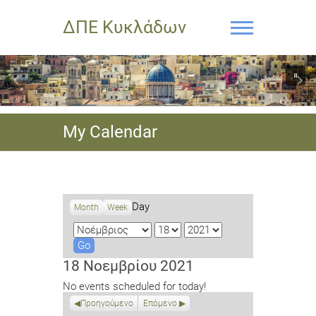
ΔΠΕ Κυκλάδων
My Calendar
Day
Month
Week
M
D
Y
o
a
e
n
y
a
18 Νοεμβρίου 2021
t
r
No events scheduled for today!
h
Προηγούμενο
Επόμενο