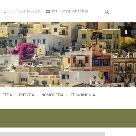
(+30) 22810-82226
mail@dipe.kyk.sch.gr
ΕΣΠΑ
ΕΝΤΥΠΑ
ΝΟΜΟΘΕΣΊΑ
ΕΠΙΚΟΙΝΩΝΙΑ