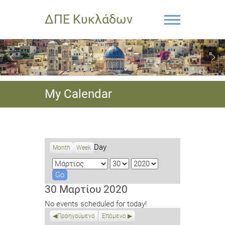
ΔΠΕ Κυκλάδων
My Calendar
Day
Month
Week
M
D
Y
o
a
e
n
y
a
30 Μαρτίου 2020
t
r
No events scheduled for today!
h
Προηγούμενο
Επόμενο