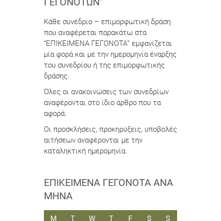
ΓΕΓΟΝΌΤΩΝ”
Κάθε συνέδριο – επιμορφωτική δράση
που αναφέρεται παρακάτω στα
“ΕΠΙΚΕΙΜΕΝΑ ΓΕΓΟΝΟΤΑ” εμφανίζεται
μία φορά και με την ημερομηνία έναρξης
του συνεδρίου ή της επιμορφωτικής
δράσης.
Όλες οι ανακοινώσεις των συνεδρίων
αναφέρονται στο ίδιο άρθρο που τα
αφορά.
Οι προσκλήσεις, προκηρύξεις, υποβολές
αιτήσεων αναφέρονται με την
καταληκτική ημερομηνία.
ΕΠΙΚΕΊΜΕΝΑ ΓΕΓΟΝΌΤΑ ΑΝΆ
ΜΉΝΑ
ΔΕΥΤΈΡΑ
ΤΡΊΤΗ
ΤΕΤΆΡΤΗ
ΠΈΜΠΤΗ
ΠΑΡΑΣΚΕΥΉ
ΣΆΒΒΑΤΟ
ΚΥΡΙΑΚΉ
M
T
W
T
F
S
S