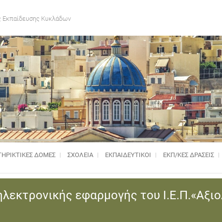
 Εκπαίδευσης Κυκλάδων
ΗΡΙΚΤΙΚΈΣ ΔΟΜΈΣ
ΣΧΟΛΕΙΑ
ΕΚΠΑΙΔΕΥΤΙΚΟΙ
ΕΚΠ/ΚΕΣ ΔΡΑΣΕΙΣ
 ηλεκτρονικής εφαρμογής του Ι.Ε.Π.«Αξι