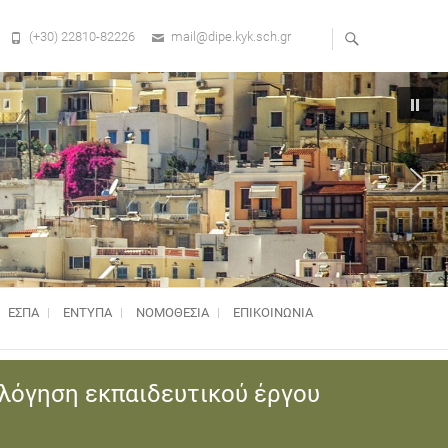
(+30) 22810-82226
mail@dipe.kyk.sch.gr
ΕΣΠΑ
ΕΝΤΥΠΑ
ΝΟΜΟΘΕΣΊΑ
ΕΠΙΚΟΙΝΩΝΙΑ
ολόγηση εκπαιδευτικού έργου