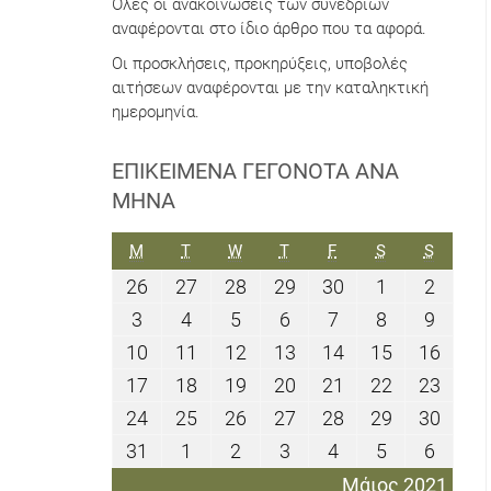
Όλες οι ανακοινώσεις των συνεδρίων
αναφέρονται στο ίδιο άρθρο που τα αφορά.
Οι προσκλήσεις, προκηρύξεις, υποβολές
αιτήσεων αναφέρονται με την καταληκτική
ημερομηνία.
ΕΠΙΚΕΊΜΕΝΑ ΓΕΓΟΝΌΤΑ ΑΝΆ
ΜΉΝΑ
ΔΕΥΤΈΡΑ
ΤΡΊΤΗ
ΤΕΤΆΡΤΗ
ΠΈΜΠΤΗ
ΠΑΡΑΣΚΕΥΉ
ΣΆΒΒΑΤΟ
ΚΥΡΙΑΚ
M
T
W
T
F
S
S
26
27
28
29
30
1
2
26
27
28
29
30
1
2
Απριλίου
Απριλίου
Απριλίου
Απριλίου
Απριλίου
Μαΐου
Μαΐου
3
4
5
6
7
8
9
3
4
5
6
7
8
9
2021
2021
2021
2021
2021
2021
2021
Μαΐου
Μαΐου
Μαΐου
Μαΐου
Μαΐου
Μαΐου
Μαΐου
10
11
12
13
14
15
16
10
11
12
13
14
15
16
2021
2021
2021
2021
2021
2021
2021
Μαΐου
Μαΐου
Μαΐου
Μαΐου
Μαΐου
Μαΐου
Μαΐο
17
18
19
20
21
22
23
17
18
19
20
21
22
23
2021
2021
2021
2021
2021
2021
2021
Μαΐου
Μαΐου
Μαΐου
Μαΐου
Μαΐου
Μαΐου
Μαΐο
24
25
26
27
28
29
30
24
25
26
27
28
29
30
2021
2021
2021
2021
2021
2021
2021
Μαΐου
Μαΐου
Μαΐου
Μαΐου
Μαΐου
Μαΐου
Μαΐο
31
1
2
3
4
5
6
31
1
2
3
4
5
6
2021
2021
2021
2021
2021
2021
2021
Μαΐου
Ιουνίου
Ιουνίου
Ιουνίου
Ιουνίου
Ιουνίου
Ιουνίο
Μάιος 2021