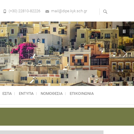
(+30) 22810-82226
mail@dipe.kyk.sch.gr
ΕΣΠΑ
ΕΝΤΥΠΑ
ΝΟΜΟΘΕΣΊΑ
ΕΠΙΚΟΙΝΩΝΙΑ