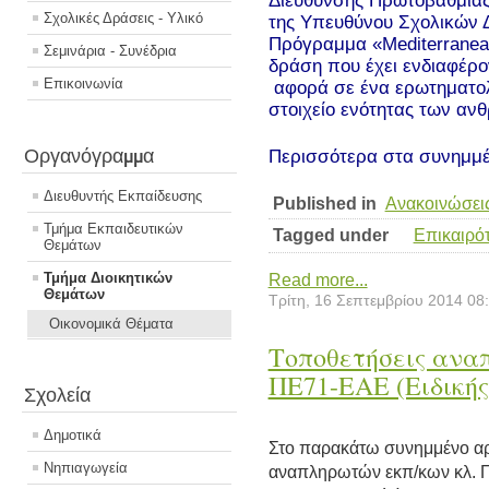
Διεύθυνσης Πρωτοβάθμιας
Σχολικές Δράσεις - Υλικό
της Υπευθύνου Σχολικών 
Πρόγραμμα «Mediterranea
Σεμινάρια - Συνέδρια
δράση που έχει ενδιαφέρο
Επικοινωνία
αφορά σε ένα ερωτηματολ
στοιχείο ενότητας των αν
Οργανόγραμμα
Περισσότερα στα συνημμ
Διευθυντής Εκπαίδευσης
Published in
Ανακοινώσει
Τμήμα Εκπαιδευτικών
Tagged under
Επικαιρό
Θεμάτων
Τμήμα Διοικητικών
Read more...
Θεμάτων
Τρίτη, 16 Σεπτεμβρίου 2014 08
Οικονομικά Θέματα
Τοποθετήσεις ανα
ΠΕ71-ΕΑΕ (Ειδική
Σχολεία
Δημοτικά
Στο παρακάτω συνημμένο αρχ
Νηπιαγωγεία
αναπληρωτών εκπ/κων κλ. 